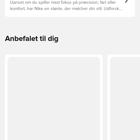
Uanset om du spiller med fokus på præcision, fart eller
komfort, har Nike en støvle, der matcher din stil. Udforsk
Phantom, Mercurial og Tiempo – og find den model, der
passer perfekt til dig og dit spil.
Anbefalet til dig