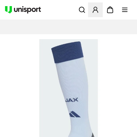
Åbner en Modal til at logge 