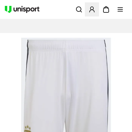
Åbner en Modal til at logge 