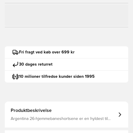
Fri fragt ved køb over 699 kr
30 dages returret
10 milioner tilfredse kunder siden 1995
Produktbeskrivelse
Argentina 26-hjemmebaneshortsene er en hyldest til
verdensmestrene og fejrer Argentinas fodbold-DNA. Med
et design inspireret af holdets VM-sejre i '78, '86 og '22,