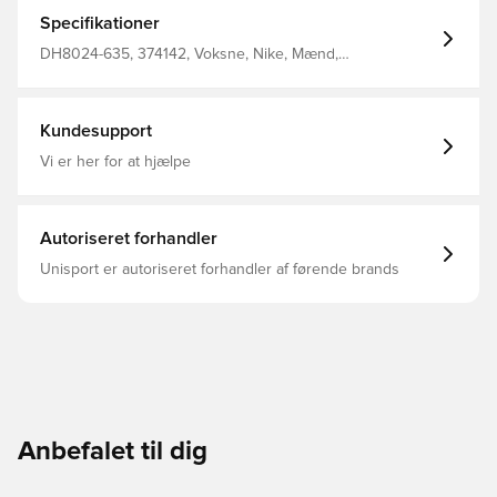
velcrolukning til kort, dommerbog og pen Almindelig
pasform Fremstillet af 100% genanvendt polyester.
Specifikationer
DH8024-635, 374142, Voksne, Nike, Mænd,
Dommertrøje, Kort ærmet, This Product Is Made With
100% Recycled Polyester Fibers, Rød
Kundesupport
Vi er her for at hjælpe
Autoriseret forhandler
Unisport er autoriseret forhandler af førende brands
Anbefalet til dig