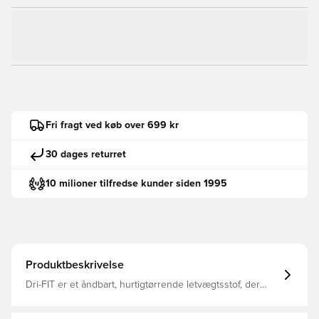
Fri fragt ved køb over 699 kr
30 dages returret
10 milioner tilfredse kunder siden 1995
Produktbeskrivelse
Dri-FIT er et åndbart, hurtigtørrende letvægtsstof, der
transporterer fugt væk fra kroppen, så du altid forbliver
tør, komfortabel og fokuseret To brystlommer med smart