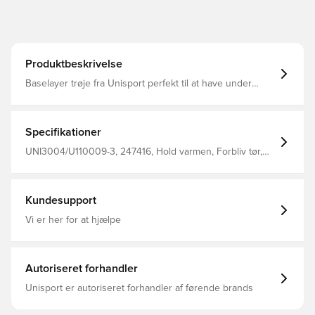
Produktbeskrivelse
Baselayer trøje fra Unisport perfekt til at have under
trøjen i træning eller kamp Stoffet hjælper med at
regulere temperatur og transportere sved væk fra
kroppen, så du holdes tør og varm Konstrueret i sømløs
design for maksimal komfort Fremstillet i 92% polyester
Specifikationer
og 8% elastan.
UNI3004/U110009-3, 247416, Hold varmen, Forbliv tør,
Unisport, Voksne, Mænd, Blå, Lange ærmer, Baselayer
Kundesupport
Vi er her for at hjælpe
Autoriseret forhandler
Unisport er autoriseret forhandler af førende brands