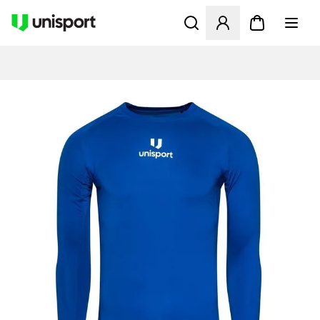
Åbner en Modal til at logge 