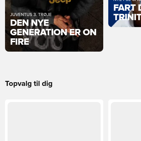
FART 
JUVENTUS 3. TRØJE
TRINI
DEN NYE
GENERATION ER ON
FIRE
Topvalg til dig