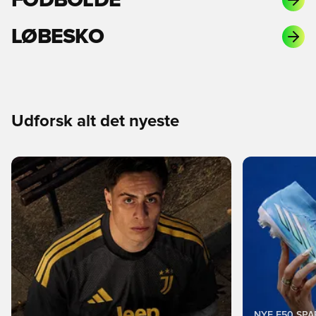
LØBESKO
Udforsk alt det nyeste
NYE F50 SP