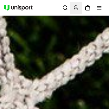
Åbner en Modal til at logge 
UNISPORT.DK - FODBOLDST