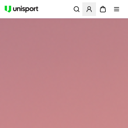
Åbner en Modal til at logge 
UNISPORT.DK - FODBOLDST