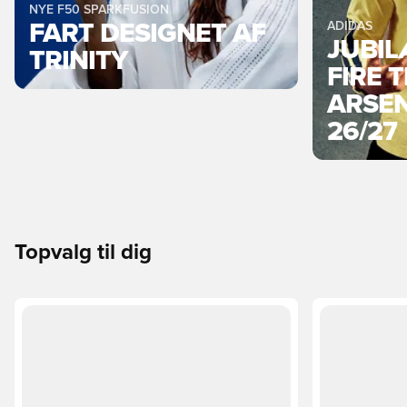
NYE F50 SPARKFUSION
FART DESIGNET AF
ADIDAS
JUBI
TRINITY
FIRE 
ARSEN
26/27
Topvalg til dig