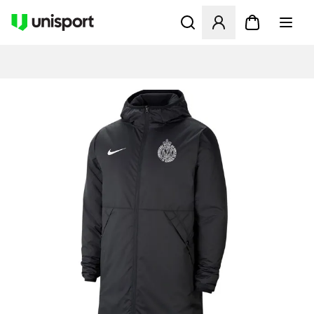
Åbner en Modal til at logge 