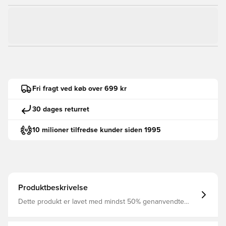
Fri fragt ved køb over 699 kr
30 dages returret
10 milioner tilfredse kunder siden 1995
Produktbeskrivelse
Dette produkt er lavet med mindst 50% genanvendte
polyesterfibre Syntetisk fyld i jakken og en gold længde
sikrer at du holdes varm uden at tynges af høj vægt