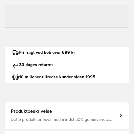
Fri fragt ved køb over 699 kr
30 dages returret
10 milioner tilfredse kunder siden 1995
Produktbeskrivelse
Dette produkt er lavet med mindst 50% genanvendte
polyesterfibre Syntetisk fyld i jakken og en gold længde
sikrer at du holdes varm uden at tynges af høj vægt