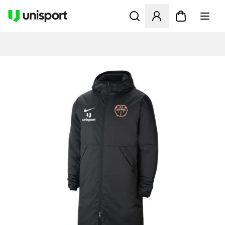
Åbner en Modal til at logge 