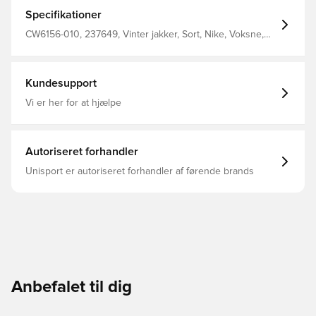
Overdel lavet i vandafvisende materialer sikrer at du
forbliver tør i regnvejr Sidelommer med knaplukning
Specifikationer
giver mulighed for opbevaring af personlige ejendele
Fuld lynlås til opretstående krave og hætte for at sikre
CW6156-010, 237649, Vinter jakker, Sort, Nike, Voksne,
dig imod vind og vejr Løst fit Fremstillet i 100% polyester
Mænd, Nike Park, Lange ærmer, This Product Is Made
With At Least 50% Recycled Polyester Fibers
Kundesupport
Vi er her for at hjælpe
Autoriseret forhandler
Unisport er autoriseret forhandler af førende brands
Anbefalet til dig