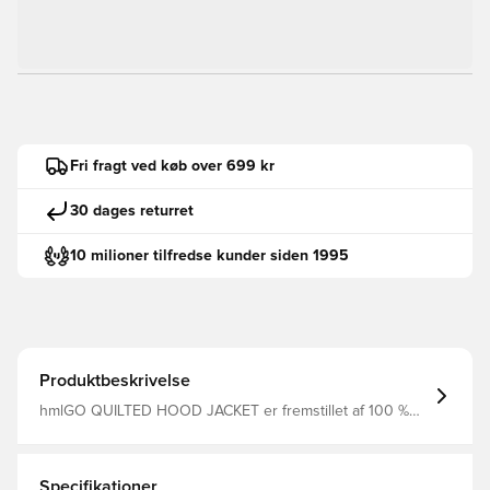
Fri fragt ved køb over 699 kr
30 dages returret
10 milioner tilfredse kunder siden 1995
Produktbeskrivelse
hmlGO QUILTED HOOD JACKET er fremstillet af 100 %
polyesterstof med masser af vattering til at give komfort
og varme. Jakken har en fluorfri behandling og
inkluderer fuld lynlås fortil, sidelommer med lynlås samt
inderlommer. Komplet med logo på brystet.
Specifikationer