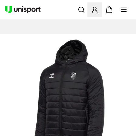
Åbner en Modal til at logge 