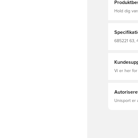
Produktbes
Hold dig varm
WarmCell-te
ude. Let at 
eller weeken
lette lag og bl
Specifikat
Regelmæssig
Lange ærmer
685221 63, 
Regelmæssi
Kundesupp
Vi er her for
Autorisere
Unisport er 