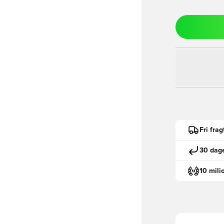
Fri fra
30 dage
10 mili