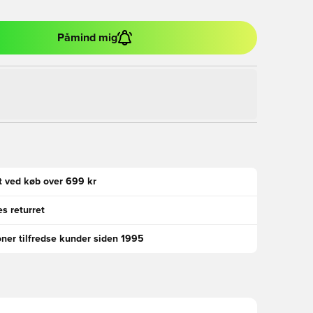
Påmind mig
gt ved køb over 699 kr
s returret
oner tilfredse kunder siden 1995