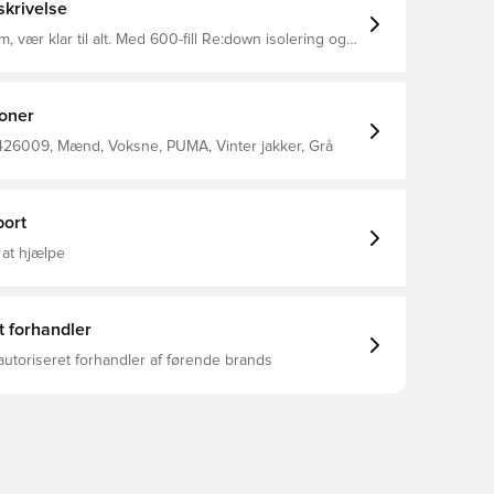
krivelse
, vær klar til alt. Med 600-fill Re:down isolering og
knologi fanger denne jakke varme og holder kulden
pakke og altid ved hånden - perfekt til dine pendler-
dplaner. Ikoniske PUMA-detaljer fuldender dette
ander perfekt funktion og stil. Pasform:
ioner
 Hovedmateriale: Ripstop Halsudskæring: Rund hals
 Lukning: Lynlås i fuld længde Længde:
426009, Mænd, Voksne, PUMA, Vinter jakker, Grå
g
ort
 at hjælpe
t forhandler
autoriseret forhandler af førende brands