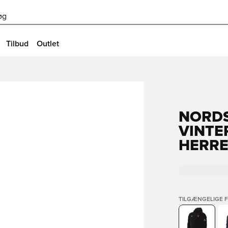
øg
Tilbud
Outlet
NORDS
VINTE
HERR
TILGÆNGELIGE 