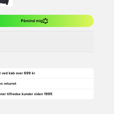
Påmind mig
gt ved køb over 699 kr
s returret
oner tilfredse kunder siden 1995