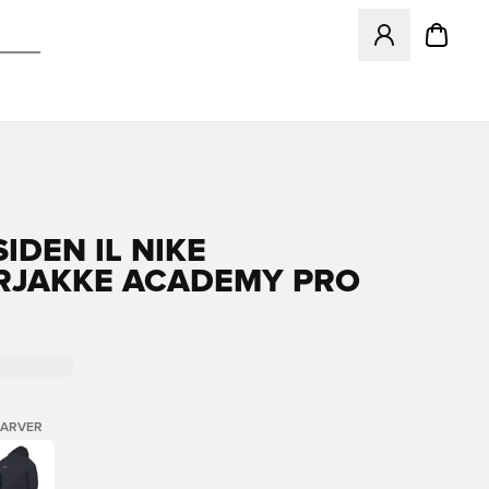
Åbner en Modal ti
IDEN IL NIKE
RJAKKE ACADEMY PRO
E
FARVER