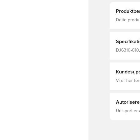
Produktbes
Dette produ
polyesterfibre Nike Therma-FIT-teknologi hjælper med
din krops na
kolde vejrfo
Specifikat
DJ6310-010,
Nike, Nike A
50% Recycle
Kundesupp
Vi er her for
Autorisere
Unisport er 