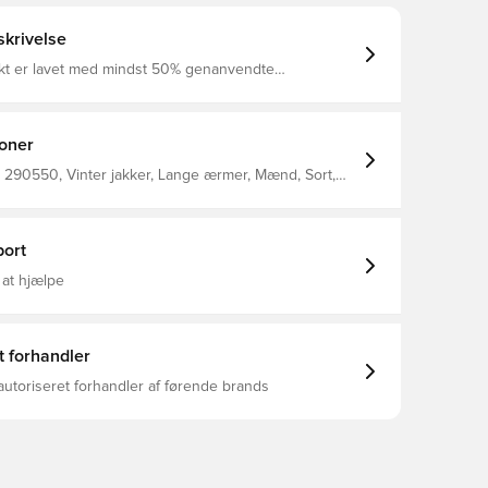
krivelse
kt er lavet med mindst 50% genanvendte
 at styre
turlige varme for at hjælpe med at holde dig varm i
rhold Letvægts syntetisk fyld holder på varmen uden
at tynge dig Sidelommer med lynlås 100 % polyester
ioner
 290550, Vinter jakker, Lange ærmer, Mænd, Sort,
cademy, Voksne, This Product Is Made With At Least
d Polyester Fibers
ort
 at hjælpe
t forhandler
autoriseret forhandler af førende brands