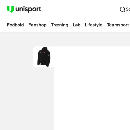
S
Fodbold
Fanshop
Træning
Løb
Lifestyle
Teamsport