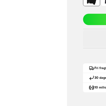
Fri fra
30 dage
10 mili