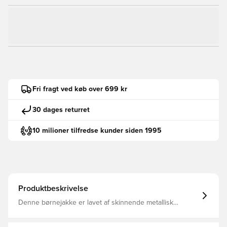
Fri fragt ved køb over 699 kr
30 dages returret
10 milioner tilfredse kunder siden 1995
Produktbeskrivelse
Denne børnejakke er lavet af skinnende metallisk
materiale og har et super polstret design, der sørger for,
at børnene har det varmt og behageligt. En høj krave