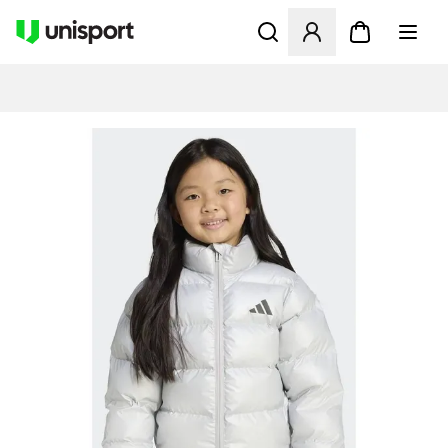
Åbner en Modal til at logge 