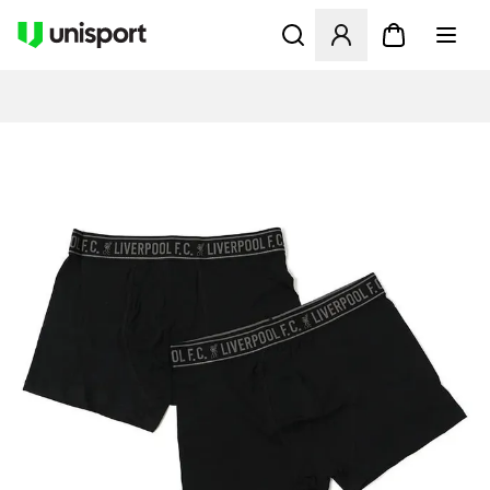
Åbner en Modal til at logge 