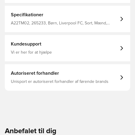
høre "You'll Never Walk Alone" blive sunget fra The Kop
og resten af Anfield, hvor klubben hører til. "The Reds",
som de også kaldes, har vundet 19 engelske
Specifikationer
mesterskaber og er tørstigere end nogensinde efter
endnu et trofæ. Opdater dine LFC essentials med disse
A22TM02, 265233, Børn, Liverpool FC, Sort, Mænd,
Liverpool underbukser Fremstillet i 95% BOMULD 5%
Undertøj
ELASTANE
Kundesupport
Vi er her for at hjælpe
Autoriseret forhandler
Unisport er autoriseret forhandler af førende brands
Anbefalet til dig