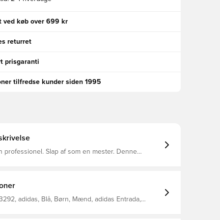
gt ved køb over 699 kr
s returret
t prisgaranti
oner tilfredse kunder siden 1995
krivelse
 professionel. Slap af som en mester. Denne
 viser et rent, klassisk design med et adidas Badge
e AEROREADY holder dig
, uanset om du spiller en kickabout i parken eller
 af 100 % genbrugsmaterialer
ioner
r dette produkt blot en af vores løsninger til at
plastikaffald. Denne overdel kommer med
292, adidas, Blå, Børn, Mænd, adidas Entrada,
akken.
er, Kort ærmet