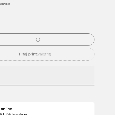
FARVER
l til at logge ind eller tilmelde dig som medlem
Tilføj print
(valgfrit)
 online
id:
2-4 hverdage