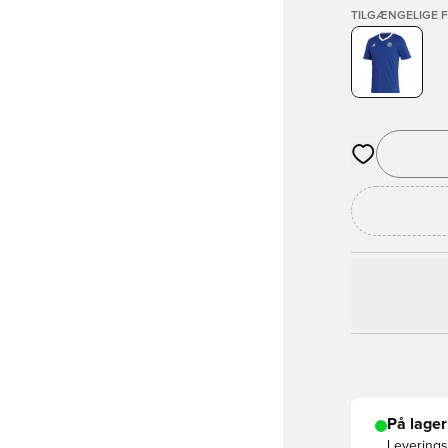
TILGÆNGELIGE 
Åbner en Moda
På lager
Leveringst