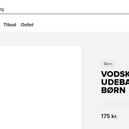
øg
Tilbud
Outlet
Børn
VODS
UDEBA
BØRN
175 kr.