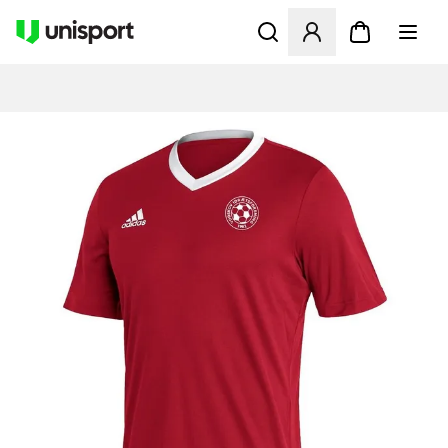
Åbner en Modal til at logge 