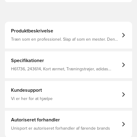
Produktbeskrivelse
Træn som en professionel. Slap af som en mester. Denne
fodboldtrøje viser et rent, klassisk design med et adidas
Badge of Sport på brystet. Fugtabsorberende
AEROREADY holder dig tør og kølig, uanset om du spiller
en kickabout i parken eller nyder en aften i byen.
Specifikationer
Fremstillet af 100 % genbrugsmaterialer repræsenterer
dette produkt blot en af vores løsninger til at hjælpe med
H61736, 243614, Kort ærmet, Træningstrøjer, adidas
at stoppe plastikaffald. Denne overdel kommer med
Entrada, Mænd, Voksne, adidas, Rød
Unisport i nakken.
Kundesupport
Vi er her for at hjælpe
Autoriseret forhandler
Unisport er autoriseret forhandler af førende brands