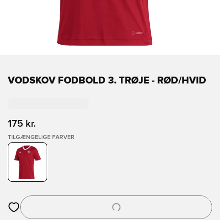
VODSKOV FODBOLD 3. TRØJE - RØD/HVID
175 kr.
TILGÆNGELIGE FARVER
Åbner en Modal til at logge ind eller tilmelde dig som medlem