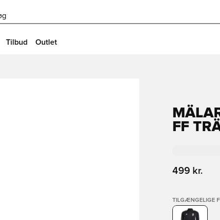
øg
Tilbud
Outlet
MÄLA
FF TR
499 kr.
TILGÆNGELIGE 