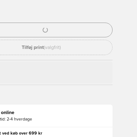
l til at logge ind eller tilmelde dig som medlem
Tilføj print
(valgfrit)
 online
id:
2-4 hverdage
gt ved køb over 699 kr