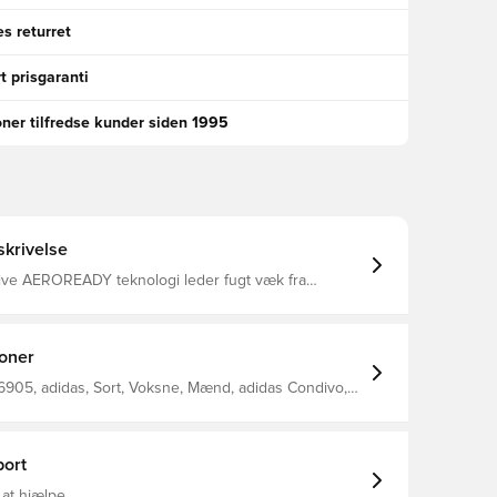
s returret
t prisgaranti
oner tilfredse kunder siden 1995
krivelse
ive AEROREADY teknologi leder fugt væk fra
du efterlades komfortabel, tør og afkølet Med lynlås i
mt et længere rygstykke Slim fit Fremstillet i
endt polyester.
ioner
905, adidas, Sort, Voksne, Mænd, adidas Condivo,
jer, Lange ærmer
ort
 at hjælpe