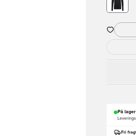
Åbner en Moda
På lager
Leveringst
Fri fra