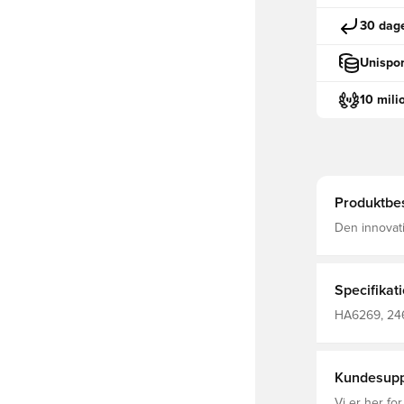
30 dage
Unispor
10 mili
Produktbes
Den innovat
kroppen, så 
kvart længde sa
100% genanv
Specifikat
HA6269, 246
Træningstrø
Kundesupp
Vi er her for