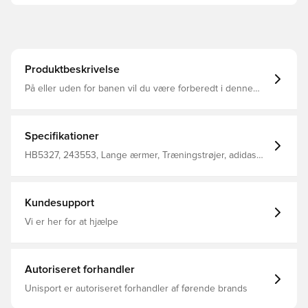
Produktbeskrivelse
På eller uden for banen vil du være forberedt i denne
adidas fodbold Entrada 22 træningstop. En halv lynlås
giver dig mulighed for at justere din dækning Elastiske
manchetter sikrer en god pasform AEROREADY flytter
fugt væk fra din hud, så du forbliver tør og komfortabel.
Specifikationer
Fremstillet af 100 % genbrugsmaterialer repræsenterer
dette produkt blot en af vores løsninger til at hjælpe med
HB5327, 243553, Lange ærmer, Træningstrøjer, adidas
at stoppe plastikaffald. Denne overdel kommer med
Entrada, Mænd, Voksne, Blå, adidas
Unisport i nakken.
Kundesupport
Vi er her for at hjælpe
Autoriseret forhandler
Unisport er autoriseret forhandler af førende brands