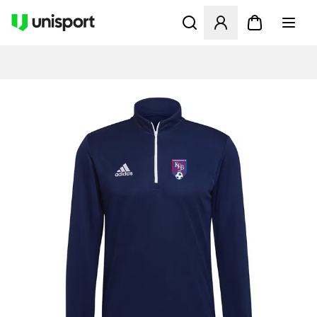
Åbner en Modal til at logge 