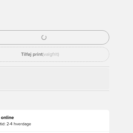
l til at logge ind eller tilmelde dig som medlem
Tilføj print
(valgfrit)
 online
id:
2-4 hverdage