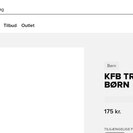
øg
Tilbud
Outlet
Børn
KFB T
BØRN
175 kr.
TILGÆNGELIGE 