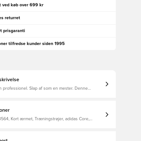
gt ved køb over 699 kr
s returret
t prisgaranti
oner tilfredse kunder siden 1995
krivelse
 professionel. Slap af som en mester. Denne
 viser et rent, klassisk design med et adidas Badge
e AEROREADY holder dig
, uanset om du spiller en kickabout i parken eller
 af 100 % genbrugsmaterialer
ioner
r dette produkt blot en af vores løsninger til at
e plastikaffald. Denne del kommer med
64, Kort ærmet, Træningstrøjer, adidas Core,
akken.
 Blå, adidas
ort