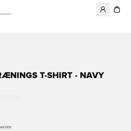
Åbner en Modal ti
RÆNINGS T-SHIRT - NAVY
FARVER