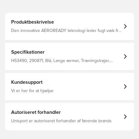
Produktbeskrivelse
Den innovative AEROREADY teknologi leder fugt væk fra
kroppen, så du efterlades komfortabel, tør og afkølet
Huller til tommelfingrene, hvilket giver et tæt fit og en
træningstrøje der holder sin form Med lynlås i kvart
længde Slim fit Fremstillet i 100% genanvendt polyester.
Specifikationer
HS3490, 290871, Blå, Lange ærmer, Træningstrøjer,
Mænd, Kvinder, adidas, adidas Tiro, Børn
Kundesupport
Vi er her for at hjælpe
Autoriseret forhandler
Unisport er autoriseret forhandler af førende brands