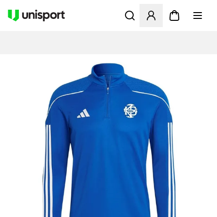
Åbner en Modal til at logge 