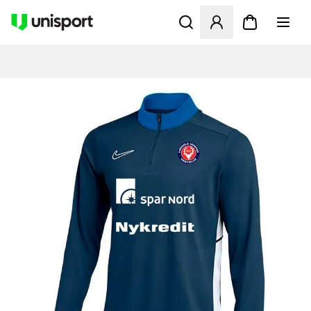
Åbner en Modal til at logge 