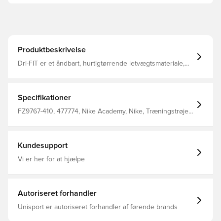
Produktbeskrivelse
Dri-FIT er et åndbart, hurtigtørrende letvægtsmateriale,
der transporterer fugt væk fra din krop og holder dig tør,
komfortabel og fokuseret hele tiden Lynlås i kvart længde
til opretstående krave Fremstillet af 100% polyester.
Specifikationer
FZ9767-410, 477774, Nike Academy, Nike, Træningstrøjer,
Lange ærmer, 100% Polyester, Voksne, Mænd, Blå
Kundesupport
Vi er her for at hjælpe
Autoriseret forhandler
Unisport er autoriseret forhandler af førende brands