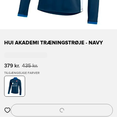
HUI AKADEMI TRÆNINGSTRØJE - NAVY
379 kr.
435 kr.
TILGÆNGELIGE FARVER
Åbner en Modal til at logge ind eller tilmelde dig som medlem