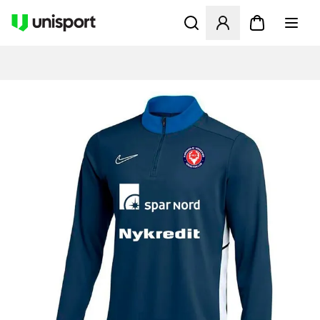
Åbner en Modal til at logge 