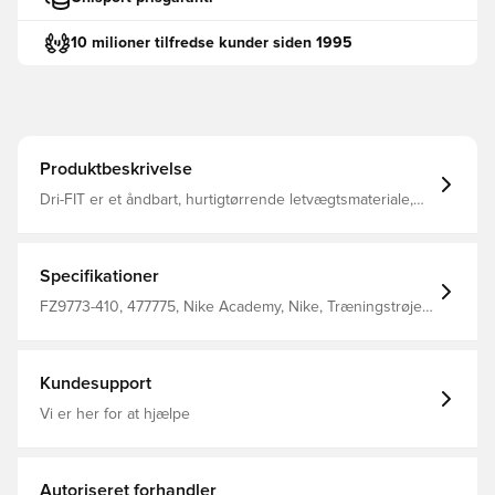
10 milioner tilfredse kunder siden 1995
Produktbeskrivelse
Dri-FIT er et åndbart, hurtigtørrende letvægtsmateriale,
der transporterer fugt væk fra din krop og holder dig tør,
komfortabel og fokuseret hele tiden Lynlås i kvart længde
til opretstående krave Fremstillet af 100% polyester.
Specifikationer
FZ9773-410, 477775, Nike Academy, Nike, Træningstrøjer,
Lange ærmer, Kvinder, Mænd, Børn, 100% Polyester, Blå
Kundesupport
Vi er her for at hjælpe
Autoriseret forhandler