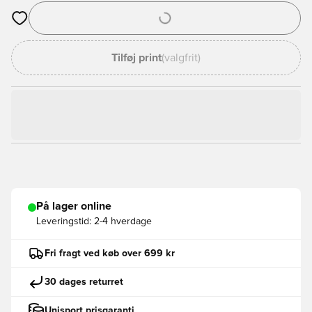
Åbner en Modal til at logge ind eller tilmelde dig som medlem
Tilføj print
(valgfrit)
På lager online
Leveringstid:
2-4 hverdage
Fri fragt ved køb over 699 kr
30 dages returret
Unisport prisgaranti