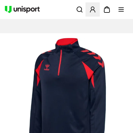
Åbner en Modal til at logge 