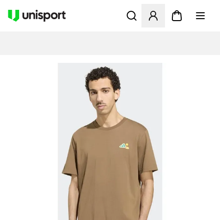
Åbner en Modal til at logge 