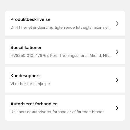
Produktbeskrivelse
Dri-FIT er et åndbart, hurtigtørrende letvægtsmateriale,
der transporterer fugt væk fra kroppen, så du altid
holdes tør, komfortabel og fokuseret Maskinstrikket, så
materialet føles blødt og stærkt Fremstillet af 100%
polyester
Specifikationer
HV8350-010, 476767, Kort, Træningsshorts, Mænd, Nike,
Nike Strike, Voksne, 100% Polyester, Sort
Kundesupport
Vi er her for at hjælpe
Autoriseret forhandler
Unisport er autoriseret forhandler af førende brands