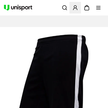
Åbner en Modal til at logge 