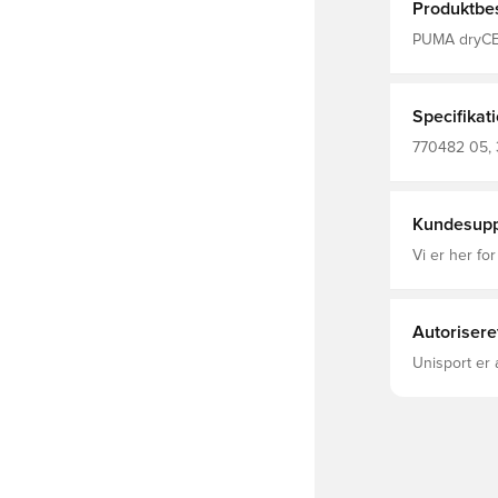
Produktbes
PUMA dryCELL
fugt væk fra
fokuseret Sa
Fremstillet i
Specifikat
770482 05,
Fodboldshort
Kundesupp
Vi er her for
Autorisere
Unisport er 