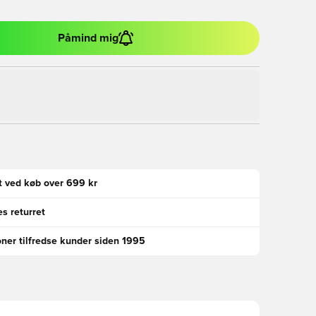
Påmind mig
gt ved køb over 699 kr
s returret
oner tilfredse kunder siden 1995