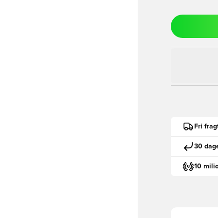
Fri fra
30 dage
10 mili