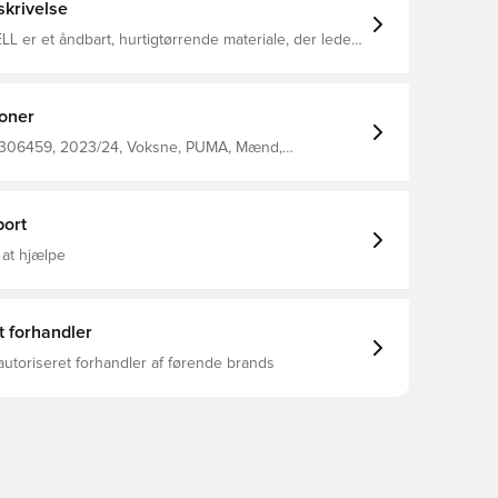
krivelse
 er et åndbart, hurtigtørrende materiale, der leder
 kroppen, så du altid holdes tør, komfortabel og
mme design, som spillerne bruger Regular fit
 100% polyester.
ioner
 306459, 2023/24, Voksne, PUMA, Mænd,
s, Kort, Lilla, Udebanesæt, Outer Material: 100%
Polyester; Rib: 97% Polyester, 3% Elastane
ort
 at hjælpe
t forhandler
autoriseret forhandler af førende brands