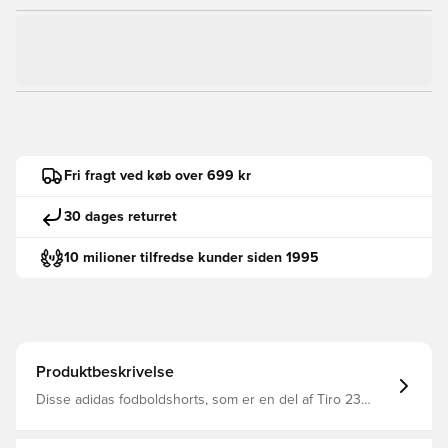
Fri fragt ved køb over 699 kr
30 dages returret
10 milioner tilfredse kunder siden 1995
Produktbeskrivelse
Disse adidas fodboldshorts, som er en del af Tiro 23
Competition-serien, vil holde dig flyvende rundt på
træningsbanen Mellemhøj elastisk talje med snøre