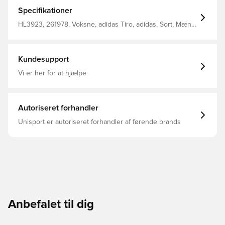
Fugtabsorberende AEROREADY Lynlåslommer Tofarvet
mesh Normal pasform 100 % genanvendt polyester
Specifikationer
HL3923, 261978, Voksne, adidas Tiro, adidas, Sort, Mænd,
Træningsshorts, Kort
Kundesupport
Vi er her for at hjælpe
Autoriseret forhandler
Unisport er autoriseret forhandler af førende brands
Anbefalet til dig