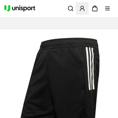
Åbner en Modal til at logge 