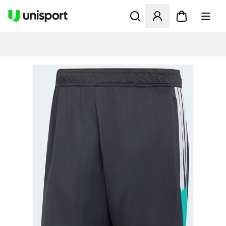
Åbner en Modal til at logge 