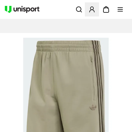
Åbner en Modal til at logge 