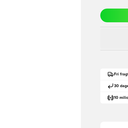
Fri fra
30 dage
10 mili