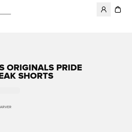
Åbner en Modal ti
S ORIGINALS PRIDE
EAK SHORTS
FARVER