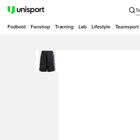
S
Fodbold
Fanshop
Træning
Løb
Lifestyle
Teamsport