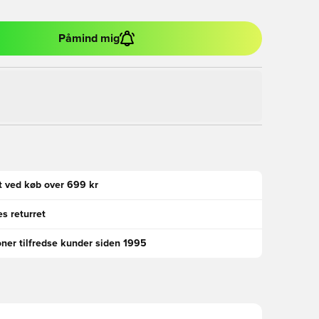
Påmind mig
gt ved køb over 699 kr
s returret
oner tilfredse kunder siden 1995