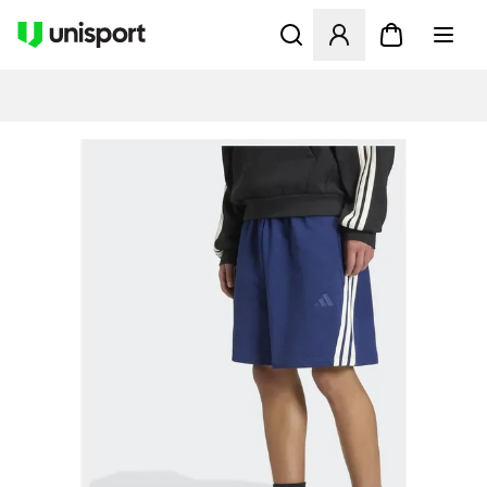
Åbner en Modal til at logge 