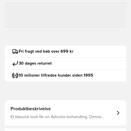
Fri fragt ved køb over 699 kr
30 dages returret
10 milioner tilfredse kunder siden 1995
Produktbeskrivelse
Et klassisk look får en Adicolor-behandling. Denne
garderobeklassiker har den ikoniske Firebird-stil, du
kender og elsker, men med et moderne snit og en frisk