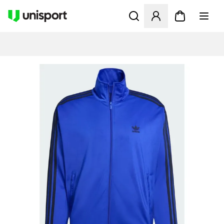
Åbner en Modal til at logge 