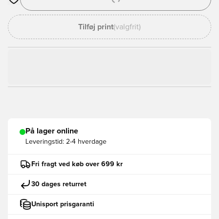
Åbner en Modal til at logge ind eller tilmelde dig som medlem
Tilføj print
(valgfrit)
På lager online
Leveringstid:
2-4 hverdage
Fri fragt ved køb over 699 kr
30 dages returret
Unisport prisgaranti