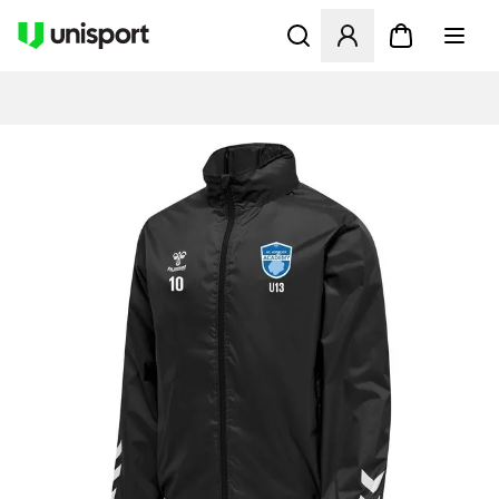
Åbner en Modal til at logge 