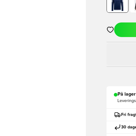
Åbner en Moda
På lager
Leveringst
Fri fra
30 dage