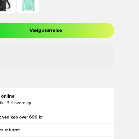
Vælg størrelse
l til at logge ind eller tilmelde dig som medlem
 online
id:
3-4 hverdage
gt ved køb over 699 kr
s returret