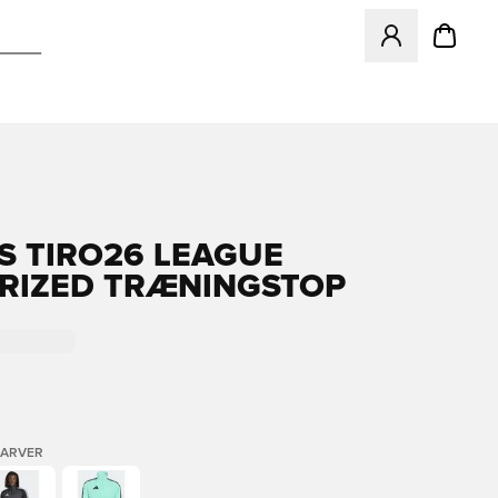
Åbner en Modal ti
S TIRO26 LEAGUE
RIZED TRÆNINGSTOP
FARVER