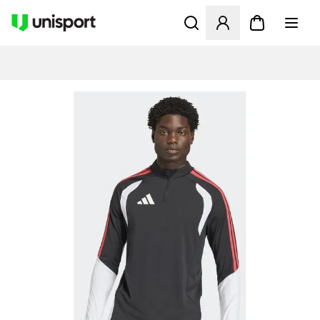
Åbner en Modal til at logge 