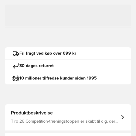
Fri fragt ved køb over 699 kr
30 dages returret
10 milioner tilfredse kunder siden 1995
Produktbeskrivelse
Tiro 26 Competition-træningstoppen er skabt til dig, der
stræber efter at udmærke dig på banen. Med det
strømlinede design og de højtydende funktioner er