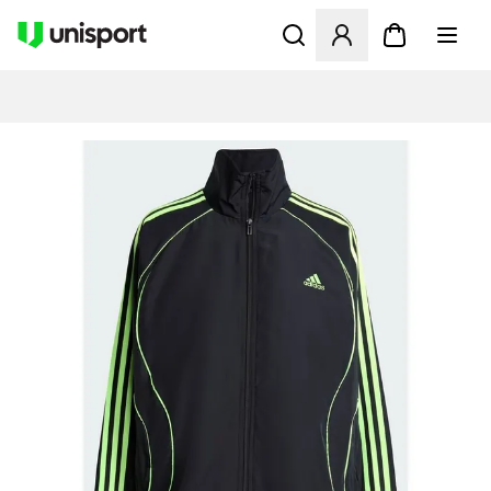
Åbner en Modal til at logge 