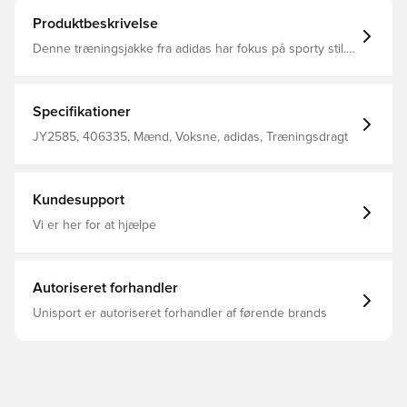
Produktbeskrivelse
Denne træningsjakke fra adidas har fokus på sporty stil.
Den er lavet i vævet stof, der er blødt og let, og har et
rummeligt snit, så den nemt kan tages på over dine
yndlings-T-shirts. Klassiske 3-Stripes ned ad ærmerne og
en opretstående krave giver den det klassiske atletiske
Specifikationer
look. Oversize pasform Lynlåslukning Skal: 100%
Polyester(100% Genbrugs) / Kropstykkefor: 100%
JY2585, 406335, Mænd, Voksne, adidas, Træningsdragt
Polyester(100% Genbrugs) / Ærmefor: 100%
Polyester(100% Genbrugs)
Kundesupport
Vi er her for at hjælpe
Autoriseret forhandler
Unisport er autoriseret forhandler af førende brands