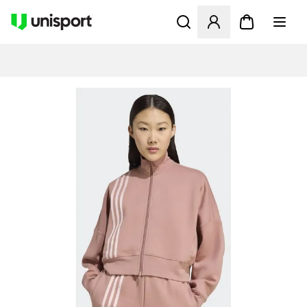
Åbner en Modal til at logge 