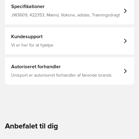
volumen til din daglige stil. Bred ribkant giver en
struktureret kontrast til det glatte materiale. Håndlommer
Specifikationer
til at bære dine nødvendigheder, så du altid er klar til det
næste. Oversize pasform Lynlåslukning Hovedmateriale:
JW3609, 422353, Mænd, Voksne, adidas, Træningsdragt
53% Bomuld / 47% Polyester(100% Genbrugs) / Ribdel:
60% Bomuld / 35% Polyester(100% Genbrugs) / 5%
Elastan
Kundesupport
Vi er her for at hjælpe
Autoriseret forhandler
Unisport er autoriseret forhandler af førende brands
Anbefalet til dig