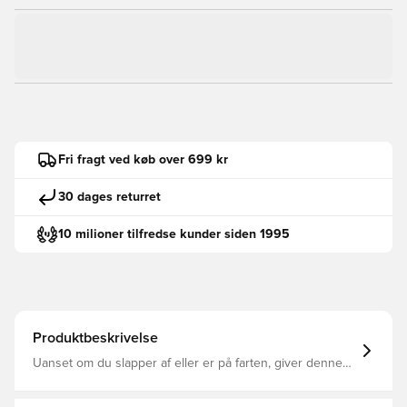
Fri fragt ved køb over 699 kr
30 dages returret
10 milioner tilfredse kunder siden 1995
Produktbeskrivelse
Uanset om du slapper af eller er på farten, giver denne
adidas træningsoverdel dig en fordel. Den har en løs,
oversize form, der er nem at lægge i lag og tilføjer