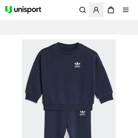
Åbner en Modal til at logge 