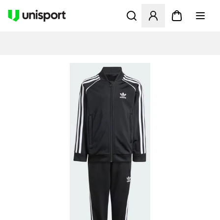
Åbner en Modal til at logge 