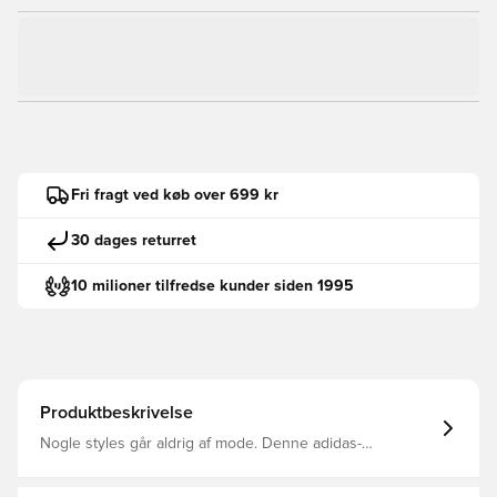
Fri fragt ved køb over 699 kr
30 dages returret
10 milioner tilfredse kunder siden 1995
Produktbeskrivelse
Nogle styles går aldrig af mode. Denne adidas-
træningsdragt til børn nyfortolker en garderobeklassiker
til en ny generation. Det broderede Trefoil-logo og 3-