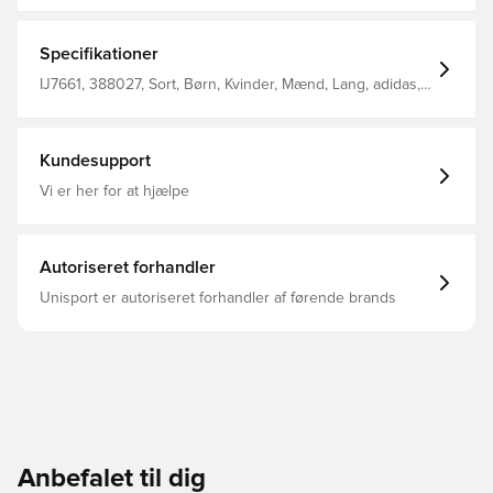
tør, når din træning intensiveres Elastisk linning med snor
Lynlåslommer i sidesømmene Standard pasform 100%
genanvendt polyester
Specifikationer
IJ7661, 388027, Sort, Børn, Kvinder, Mænd, Lang, adidas,
Træningsbukser, adidas Tiro
Kundesupport
Vi er her for at hjælpe
Autoriseret forhandler
Unisport er autoriseret forhandler af førende brands
Anbefalet til dig