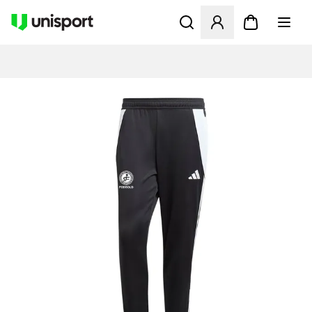
Åbner en Modal til at logge 