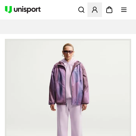
Åbner en Modal til at logge 