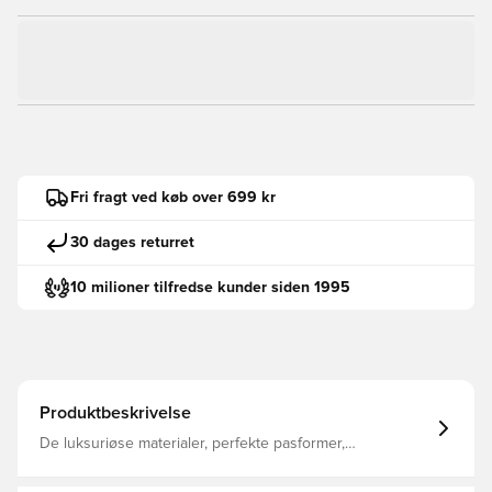
Fri fragt ved køb over 699 kr
30 dages returret
10 milioner tilfredse kunder siden 1995
Produktbeskrivelse
De luksuriøse materialer, perfekte pasformer,
håndværksmæssige detaljer – Studio Fleece er chill-
mode, gjort bedre. Vores halvkraftige fleece er perfekt til