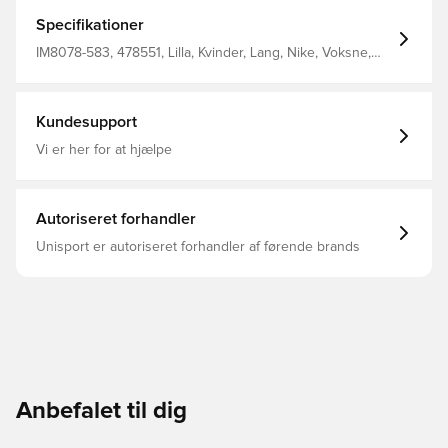
at give behagelig varme og har et let struktureret fald, en
glat forside og en blød, børstet finish.
Specifikationer
IM8078-583, 478551, Lilla, Kvinder, Lang, Nike, Voksne,
Træningsbukser
Kundesupport
Vi er her for at hjælpe
Autoriseret forhandler
Unisport er autoriseret forhandler af førende brands
Anbefalet til dig