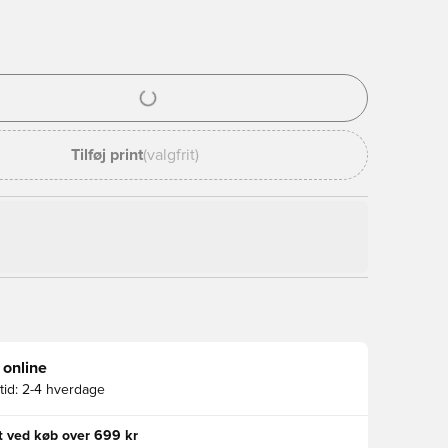
l til at logge ind eller tilmelde dig som medlem
Tilføj print
(valgfrit)
 online
id:
2-4 hverdage
gt ved køb over 699 kr