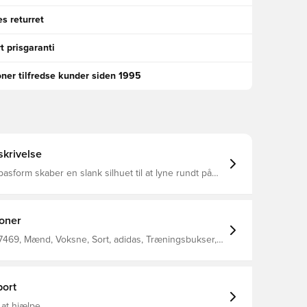
s returret
t prisgaranti
oner tilfredse kunder siden 1995
krivelse
asform skaber en slank silhuet til at lyne rundt på
EADY transporterer fugt for at holde dig
under højintensiv træning Ankellynlås betyder, at du
 over dine støvler Fremstillet af 100 %
ioner
469, Mænd, Voksne, Sort, adidas, Træningsbukser,
s Condivo
ort
 at hjælpe