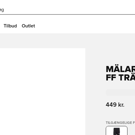
øg
Tilbud
Outlet
MÄLA
FF TR
449 kr.
TILGÆNGELIGE 