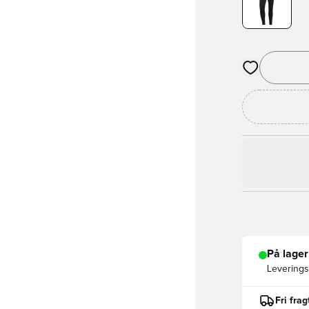
Åbner en Moda
På lager
Leveringst
Fri fra