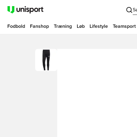
S
Fodbold
Fanshop
Træning
Løb
Lifestyle
Teamsport