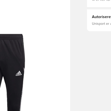
Autorisere
Unisport er 