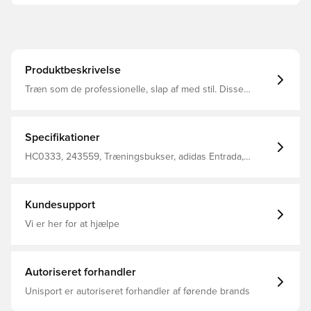
Produktbeskrivelse
Træn som de professionelle, slap af med stil. Disse
adidas fodboldtræningsbukser er lavet med
fugtabsorberende AEROREADY, så du føler dig tør og
klar til alt på eller uden for banen. Den justerbare talje
med snøre sikrer en siddende pasform, og ankellynlåse
Specifikationer
gør det nemt at tage af og på, uanset hvor dagen tager
dig. Fremstillet af 100 % genbrugsmaterialer
HC0333, 243559, Træningsbukser, adidas Entrada,
repræsenterer dette produkt blot en af vores løsninger til
Mænd, Voksne, Blå, Lang, adidas
at hjælpe med at stoppe plastikaffald.
Kundesupport
Vi er her for at hjælpe
Autoriseret forhandler
Unisport er autoriseret forhandler af førende brands