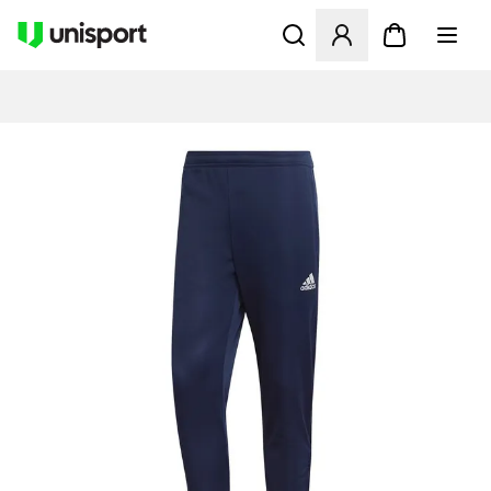
Åbner en Modal til at logge 