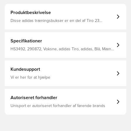
Produktbeskrivelse
Disse adidas træningsbukser er en del af Tiro 23
League-serien AEROREADY kanaliserer fugt væk fra din
hud, så du forbliver tør, når din træning intensiveres
Mellemhøj elastisk talje med snøre Sidesøm med
lynlåslommer Ankel lynlåse Slim fit 100% genanvendt
Specifikationer
polyester
HS3492, 290872, Voksne, adidas Tiro, adidas, Blå, Mænd,
Træningsbukser, Lang
Kundesupport
Vi er her for at hjælpe
Autoriseret forhandler
Unisport er autoriseret forhandler af førende brands