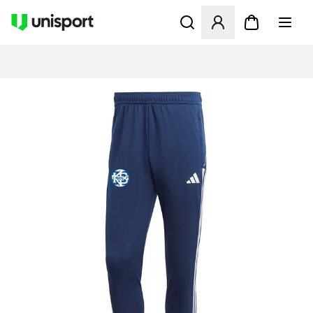
Åbner en Modal til at logge 