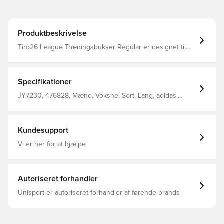
Produktbeskrivelse
Tiro26 League Træningsbukser Regular er designet til
dem, der lever og ånder fodbold. Med fokus på ydeevne
og stil tilbyder de et slankt, moderne look, der
legemliggør hastighed og bevægelse. Sidelommer med
lynlås Benlynlås Træksnor Normal pasform 100%
Specifikationer
genanvendt polyester
JY7230, 476828, Mænd, Voksne, Sort, Lang, adidas,
Træningsbukser, adidas Tiro, Uden sok
Kundesupport
Vi er her for at hjælpe
Autoriseret forhandler
Unisport er autoriseret forhandler af førende brands