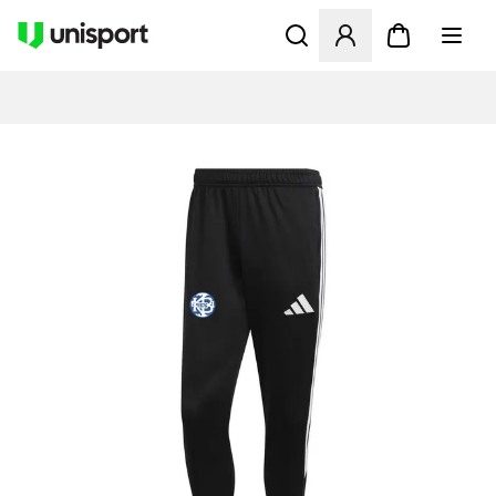
Åbner en Modal til at logge 