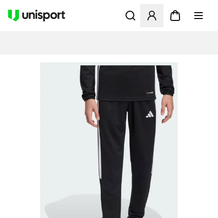
Åbner en Modal til at logge 