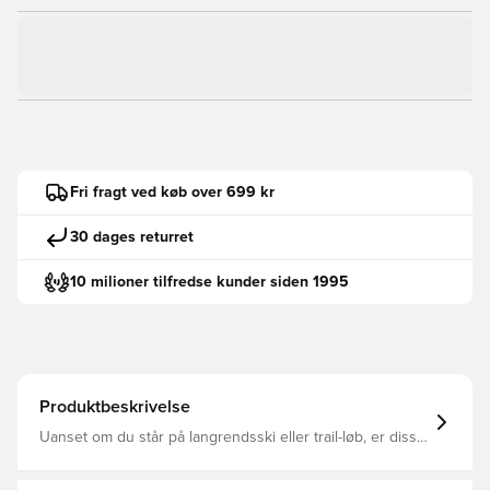
Fri fragt ved køb over 699 kr
30 dages returret
10 milioner tilfredse kunder siden 1995
Produktbeskrivelse
Uanset om du står på langrendsski eller trail-løb, er disse
adidas softshellbukser lavet til ubegrænset
bevægelsesfrihed. Det strækbare, tætsiddende design