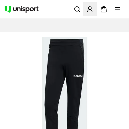
Åbner en Modal til at logge 