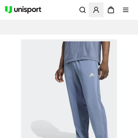
Åbner en Modal til at logge 