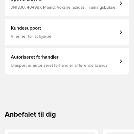
veltilpas hele dagen og ser skarp ud. Du kan tage dem
på, og så er du klar til det næste. Løs pasform Løbesnor
JN1830, 404987, Mænd, Voksne, adidas, Træningsbukser
Hovedmateriale: 100% Polyester(100% Genbrugs)
Kundesupport
Vi er her for at hjælpe
Autoriseret forhandler
Unisport er autoriseret forhandler af førende brands
Anbefalet til dig