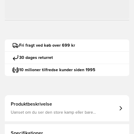
Fri fragt ved køb over 699 kr
30 dages returret
10 milioner tilfredse kunder siden 1995
Produktbeskrivelse
Uanset om du ser den store kamp eller bare
repræsenterer din yndlingssport, hjælper disse bukser
dig med at gøre det med stil. Diskrete tennisdetaljer lader
dig vise din kærlighed til spillet, mens den løse pasform
og det vævede stof med satinsnorekantning holder dig
Specifikationer