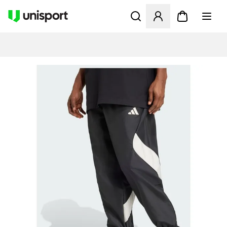
Åbner en Modal til at logge 