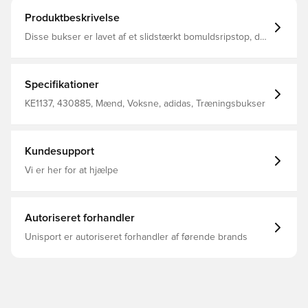
Produktbeskrivelse
Disse bukser er lavet af et slidstærkt bomuldsripstop, der
tåler hverdagsbrug. Cargolommer på lårene og lynlås i
benene tilføjer et funktionelt præg, mens looket med det
distinkte Trefoil-logo på siden er forankret i sport. Løs
pasform Elastisk talje med løbesnor 100 % bomuld
Specifikationer
Sidelommer Cargolommer
KE1137, 430885, Mænd, Voksne, adidas, Træningsbukser
Kundesupport
Vi er her for at hjælpe
Autoriseret forhandler
Unisport er autoriseret forhandler af førende brands