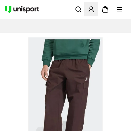
Åbner en Modal til at logge 